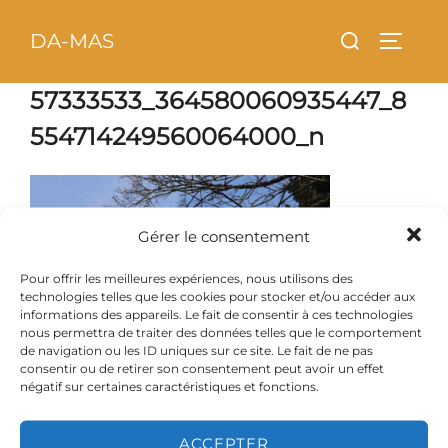
Aller
principal
Rechercher :
DA-MAS
au
PERMU
contenu
57333533_364580060935447_8
554714249560064000_n
Gérer le consentement
Pour offrir les meilleures expériences, nous utilisons des
technologies telles que les cookies pour stocker et/ou accéder aux
informations des appareils. Le fait de consentir à ces technologies
nous permettra de traiter des données telles que le comportement
de navigation ou les ID uniques sur ce site. Le fait de ne pas
consentir ou de retirer son consentement peut avoir un effet
négatif sur certaines caractéristiques et fonctions.
ACCEPTER