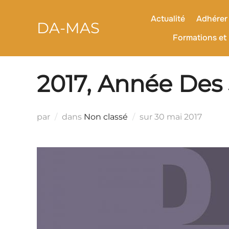
contenu
Aller
principal
au
Actualité
Adhérer 
DA-MAS
contenu
Formations et 
2017, Année De
Publié
par
dans
Non classé
sur
30 mai 2017
le