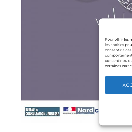
Pour offrir les
les cookies pou
consentir à ces
comportement de
consentir ou de
certaines carac
AC