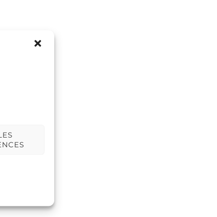
LES
ENCES