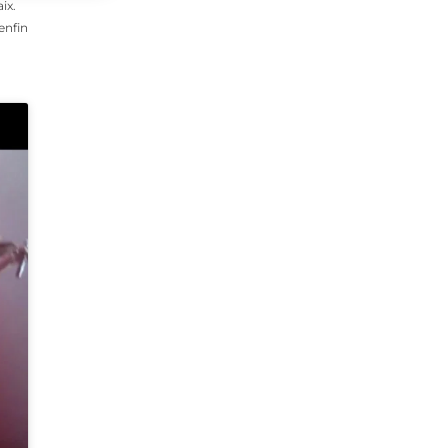
ix.
enfin