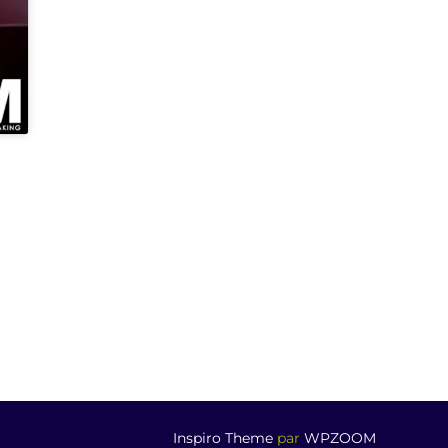
Inspiro Theme
par
WPZOOM