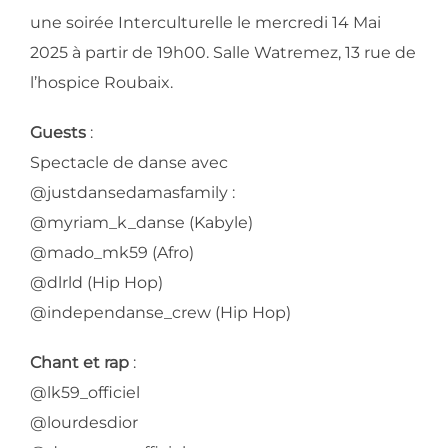
une soirée Interculturelle le mercredi 14 Mai
2025 à partir de 19h00. Salle Watremez, 13 rue de
l’hospice Roubaix.
Guests
:
Spectacle de danse avec
@justdansedamasfamily :
@myriam_k_danse (Kabyle)
@mado_mk59 (Afro)
@dlrld (Hip Hop)
@independanse_crew (Hip Hop)
Chant et rap
:
@lk59_officiel
@lourdesdior