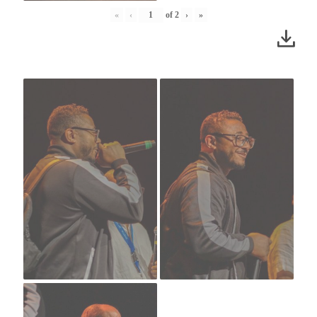
«
‹
of
2
›
»