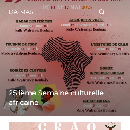
Aller
principal
Rechercher :
DA-MAS
au
PERMU
contenu
25 ième Semaine culturelle
africaine