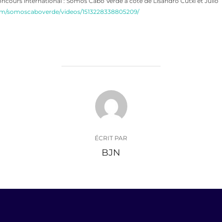
ncours international : Somos Cabo Verde à côté de Lisandro Cutxi et Julio
om/somoscaboverde/videos/1513228338805209/
AUTEUR DE LA PUBLICATION
ÉCRIT PAR
BJN