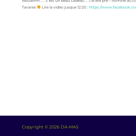
Wouahhh ….. c’est un beau cadeau … J’ai été pré – nominé au co
Tavares
Lire la vidéo jusque 12:20 :
https://www.facebook.c
Copyright © 2026 DA-MAS