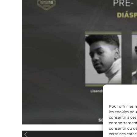
Pour offrir les
les cookies pou
consentir à ces
comportement de
consentir ou de
certaines carac