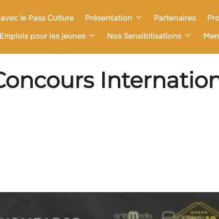
avec le Pass Culture
Présentation
Partenaires
Pro
Emplois pour les jeunes
Nos Sensibilisations
Men
oncours Internatio