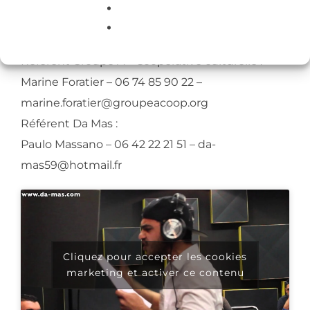
L’atelier se tiendra à l »Ara 301 av. des Nations
Unies 59100 Roubaix
Référent Groupe A – Coopérative culturelle :
Marine Foratier – 06 74 85 90 22 –
marine.foratier@groupeacoop.org
Référent Da Mas :
Paulo Massano – 06 42 22 21 51 – da-
mas59@hotmail.fr
Cliquez pour accepter les cookies
marketing et activer ce contenu