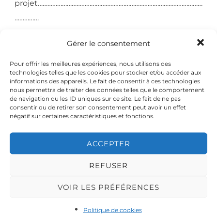
projet…………………………………………………………………………………………
……………
Jeudi 25 Juin
:
Gérer le consentement
10 heures 00-12:30: temps de travail
Pour offrir les meilleures expériences, nous utilisons des
De 14h00 à 17h00: le temps de travail
technologies telles que les cookies pour stocker et/ou accéder aux
informations des appareils. Le fait de consentir à ces technologies
Vendredi 26 Juin
nous permettra de traiter des données telles que le comportement
de navigation ou les ID uniques sur ce site. Le fait de ne pas
10 heures 00-12:30: temps de travail
consentir ou de retirer son consentement peut avoir un effet
De 14h00 à 17h00: le temps de travail
négatif sur certaines caractéristiques et fonctions.
A 6h30 , heure de la présentation publique de
ACCEPTER
l’atelier sur le site
Le photographe Marc Mounier-Kuhn présentera
REFUSER
le temps de l’atelier.kshop.
VOIR LES PRÉFÉRENCES
information
techniques……………………………………………………………………………
Politique de cookies
………………..