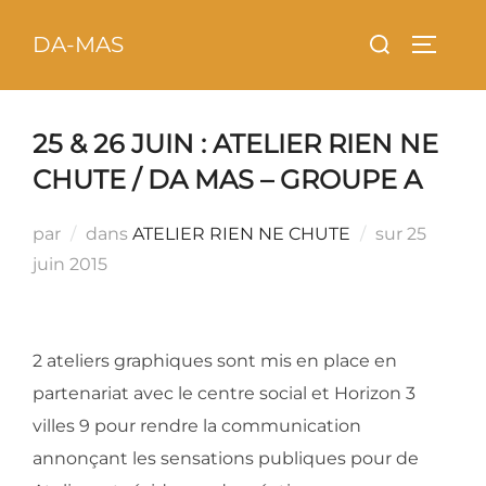
Aller
principal
Rechercher :
DA-MAS
au
PERMU
contenu
25 & 26 JUIN : ATELIER RIEN NE
CHUTE / DA MAS – GROUPE A
Publié
par
dans
ATELIER RIEN NE CHUTE
sur
25
le
juin 2015
2 ateliers graphiques sont mis en place en
partenariat avec le centre social et Horizon 3
villes 9 pour rendre la communication
annonçant les sensations publiques pour de