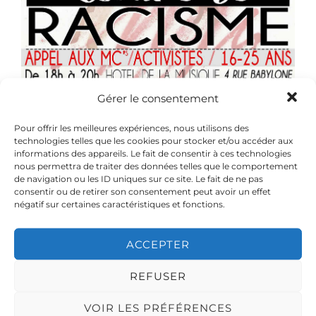
Gérer le consentement
Pour offrir les meilleures expériences, nous utilisons des
technologies telles que les cookies pour stocker et/ou accéder aux
L’
Association Damas
Et
Le
informations des appareils. Le fait de consentir à ces technologies
nous permettra de traiter des données telles que le comportement
Camion
Vous Présente Le Projet
de navigation ou les ID uniques sur ce site. Le fait de ne pas
59 Minutes Contre Le Racisme
consentir ou de retirer son consentement peut avoir un effet
négatif sur certaines caractéristiques et fonctions.
Appel à tout les Rappeurs/Rappeuse Libre
ACCEPTER
penseurs (de 16 à 25 ans) qui veulent lutter
d’une manière méthodique et artistique contre
REFUSER
le racisme rendez vous à l’hôtel de la musique 4
VOIR LES PRÉFÉRENCES
Rue Babylone studio 57 et sur l’événement.