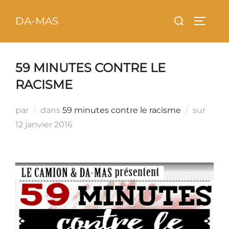
Aller
principal
Rechercher :
DA-MAS
au
PERMU
contenu
59 MINUTES CONTRE LE
RACISME
Publi
par
dans
59 minutes contre le racisme
sur
le
12 janvier 2016