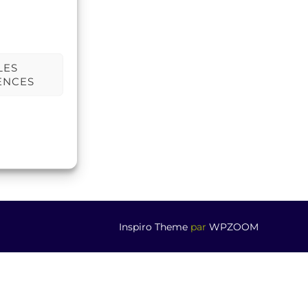
LES
ENCES
Inspiro Theme
par
WPZOOM