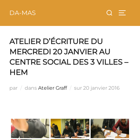
Aller
principal
Rechercher :
DA-MAS
au
PERMU
contenu
ATELIER D’ÉCRITURE DU
MERCREDI 20 JANVIER AU
CENTRE SOCIAL DES 3 VILLES –
HEM
Publié
par
dans
Atelier Graff
sur
20 janvier 2016
le