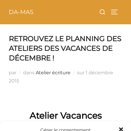
Aller
principal
Rechercher :
DA-MAS
au
PERMU
contenu
RETROUVEZ LE PLANNING DES
ATELIERS DES VACANCES DE
DÉCEMBRE !
Publié
par
dans
Atelier écriture
sur
1 décembre
le
2015
Atelier Vacances
Décembre
Gérer le consentement