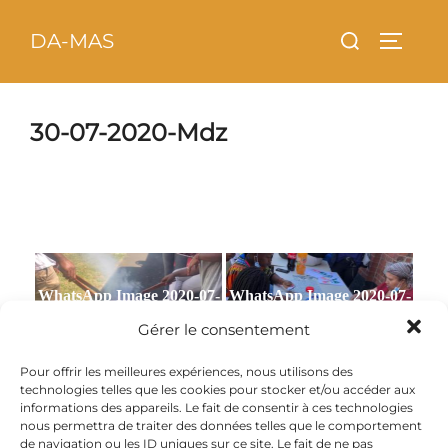
Aller
principal
Rechercher :
DA-MAS
au
PERMU
contenu
30-07-2020-Mdz
WhatsApp Image 2020-07-
WhatsApp Image 2020-07-
30 at 17.10.37
29 at 20.31.41
Gérer le consentement
Pour offrir les meilleures expériences, nous utilisons des
technologies telles que les cookies pour stocker et/ou accéder aux
WhatsApp Image 2020-07-
WhatsApp Image 2020-07-
informations des appareils. Le fait de consentir à ces technologies
30 at 17.15.13(1)
30 at 17.15.12
nous permettra de traiter des données telles que le comportement
de navigation ou les ID uniques sur ce site. Le fait de ne pas