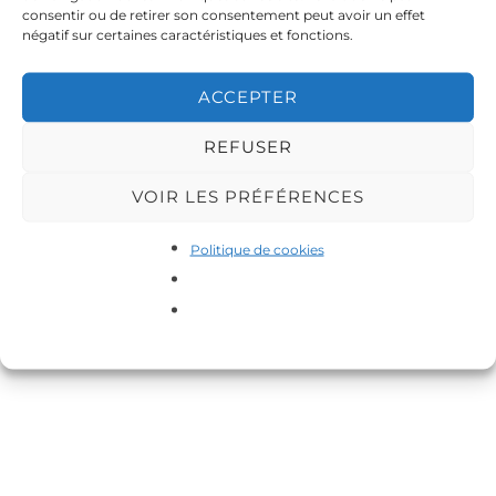
consentir ou de retirer son consentement peut avoir un effet
négatif sur certaines caractéristiques et fonctions.
WhatsApp Image 2020-07-
WhatsApp Image 2020-07-
30 at 17.11.30
30 at 17.11.02
ACCEPTER
REFUSER
WhatsApp Image 2020-07-
WhatsApp Image 2020-07-
VOIR LES PRÉFÉRENCES
29 at 20.31.41(1)
29 at 18.45.17
Politique de cookies