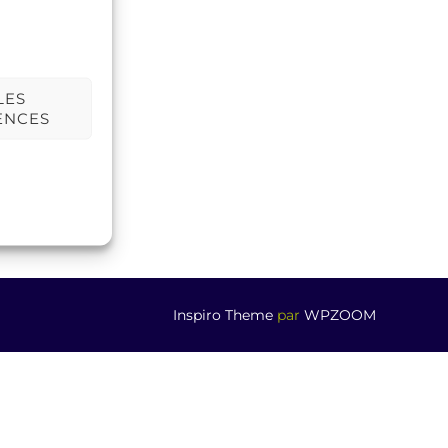
LES
ENCES
Inspiro Theme
par
WPZOOM