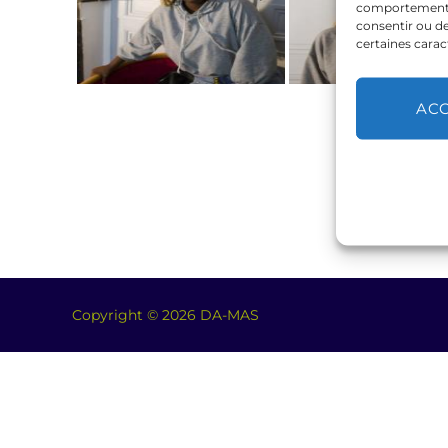
comportement de
consentir ou de
certaines carac
AC
Copyright © 2026 DA-MAS