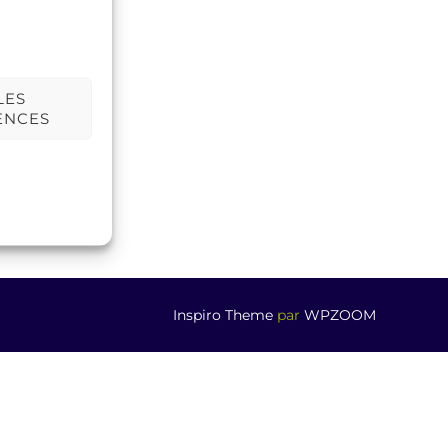
LES
ENCES
Inspiro Theme
par
WPZOOM