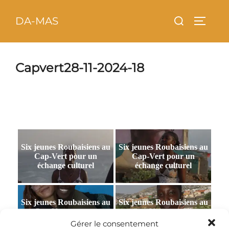
Aller
principal
Rechercher :
DA-MAS
au
PERMU
contenu
Capvert28-11-2024-18
Six jeunes Roubaisiens au
Six jeunes Roubaisiens au
Cap-Vert pour un
Cap-Vert pour un
échange culturel
échange culturel
Six jeunes Roubaisiens au
Six jeunes Roubaisiens au
Cap-Vert pour un
Cap-Vert pour un
échange culturel
échange culturel
Gérer le consentement