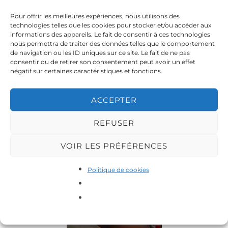
Pour offrir les meilleures expériences, nous utilisons des
technologies telles que les cookies pour stocker et/ou accéder aux
Six jeunes Roubaisiens au
Six jeunes Roubaisiens au
informations des appareils. Le fait de consentir à ces technologies
Cap-Vert pour un
Cap-Vert pour un
nous permettra de traiter des données telles que le comportement
échange culturel
échange culturel
de navigation ou les ID uniques sur ce site. Le fait de ne pas
consentir ou de retirer son consentement peut avoir un effet
négatif sur certaines caractéristiques et fonctions.
Six jeunes Roubaisiens au
Six jeunes Roubaisiens au
Cap-Vert pour un
Cap-Vert pour un
ACCEPTER
échange culturel
échange culturel
REFUSER
Six jeunes Roubaisiens au
Six jeunes Roubaisiens au
VOIR LES PRÉFÉRENCES
Cap-Vert pour un
Cap-Vert pour un
échange culturel
échange culturel
Politique de cookies
Six jeunes Roubaisiens au
Cap-Vert pour un
échange culturel