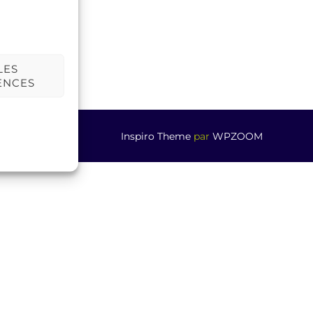
LES
ENCES
Inspiro Theme
par
WPZOOM