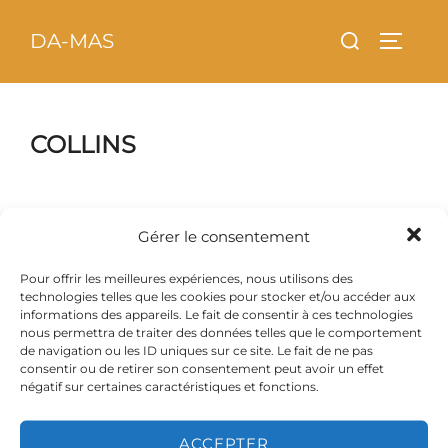
Aller
principal
Rechercher :
DA-MAS
au
PERMU
contenu
COLLINS
Gérer le consentement
Pour offrir les meilleures expériences, nous utilisons des
technologies telles que les cookies pour stocker et/ou accéder aux
informations des appareils. Le fait de consentir à ces technologies
Photo par (PLO)
Photo par (PLO)
nous permettra de traiter des données telles que le comportement
de navigation ou les ID uniques sur ce site. Le fait de ne pas
consentir ou de retirer son consentement peut avoir un effet
négatif sur certaines caractéristiques et fonctions.
Photo par (PLO)
Photo par (PLO)
ACCEPTER