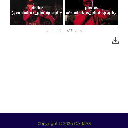
photos
photos
@emilioknx_photography
@emilioknx_photography
«
‹
of
7
›
»
Copyright © 2026 DA-MAS