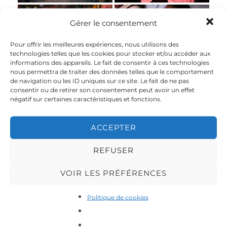
Gérer le consentement
photos
photos
@emilioknx_photography
@emilioknx_photography
Pour offrir les meilleures expériences, nous utilisons des
technologies telles que les cookies pour stocker et/ou accéder aux
informations des appareils. Le fait de consentir à ces technologies
nous permettra de traiter des données telles que le comportement
de navigation ou les ID uniques sur ce site. Le fait de ne pas
photos
photos
consentir ou de retirer son consentement peut avoir un effet
@emilioknx_photography
@emilioknx_photography
négatif sur certaines caractéristiques et fonctions.
ACCEPTER
photos
photos
@emilioknx_photography
@emilioknx_photography
REFUSER
VOIR LES PRÉFÉRENCES
photos
photos
Politique de cookies
@emilioknx_photography
@emilioknx_photography