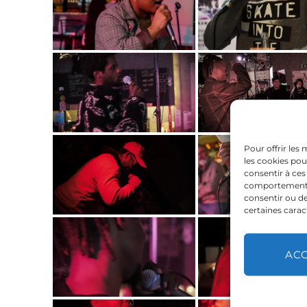
Pour offrir les
les cookies pou
consentir à ces
comportement de
consentir ou de
certaines carac
AC