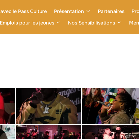
avec le Pass Culture
Présentation
Partenaires
Pro
Emplois pour les jeunes
Nos Sensibilisations
Men