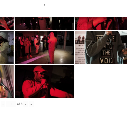
‹
of
8
›
»