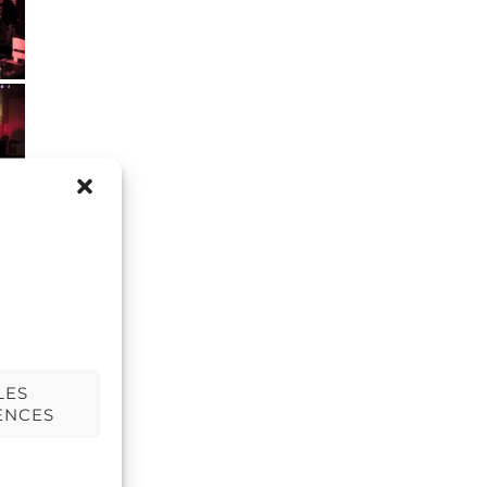
LES
ENCES