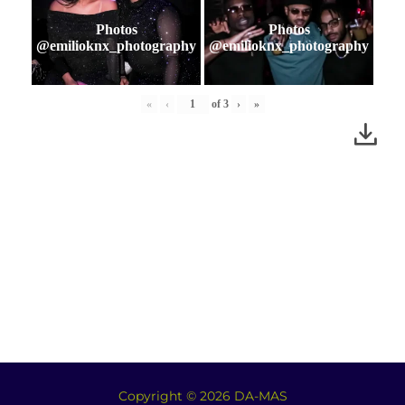
Photos
Photos
@emilioknx_photography
@emilioknx_photography
«
‹
of
3
›
»
Copyright © 2026 DA-MAS