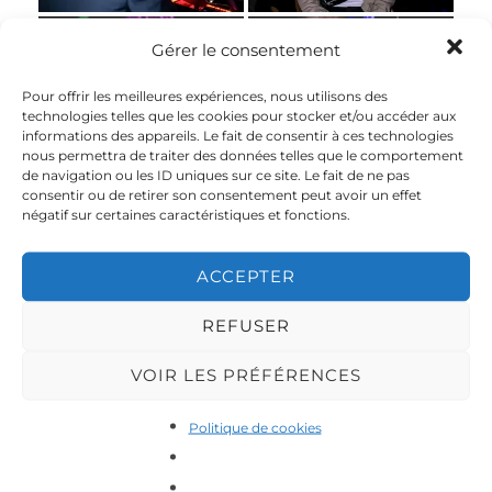
Gérer le consentement
Photos
Photos
@emilioknx_photography
@emilioknx_photography
Pour offrir les meilleures expériences, nous utilisons des
technologies telles que les cookies pour stocker et/ou accéder aux
informations des appareils. Le fait de consentir à ces technologies
nous permettra de traiter des données telles que le comportement
de navigation ou les ID uniques sur ce site. Le fait de ne pas
Photos
Photos
consentir ou de retirer son consentement peut avoir un effet
@emilioknx_photography
@emilioknx_photography
négatif sur certaines caractéristiques et fonctions.
ACCEPTER
Photos
Photos
@emilioknx_photography
@emilioknx_photography
REFUSER
VOIR LES PRÉFÉRENCES
Photos
Photos
Politique de cookies
@emilioknx_photography
@emilioknx_photography