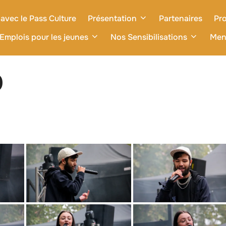
avec le Pass Culture
Présentation
Partenaires
Pro
Emplois pour les jeunes
Nos Sensibilisations
Men
9