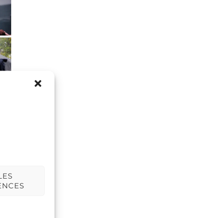
LES
ENCES