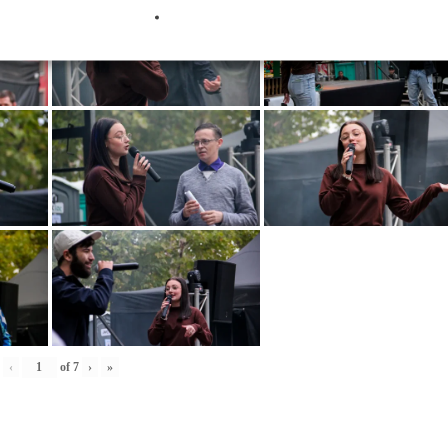
‹
of
7
›
»