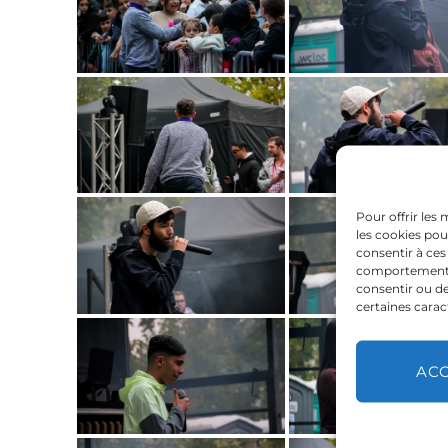
Pour offrir les
les cookies pou
consentir à ces
comportement de
consentir ou de
certaines carac
AC