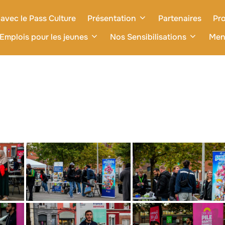
avec le Pass Culture
Présentation
Partenaires
Pro
Emplois pour les jeunes
Nos Sensibilisations
Men