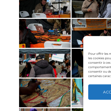
Pour offrir les
les cookies pou
consentir à ces
comportement de
consentir ou de
certaines carac
AC