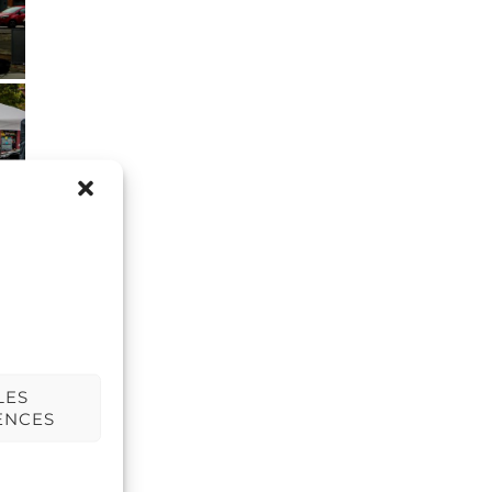
LES
ENCES