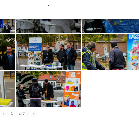
‹
of
7
›
»