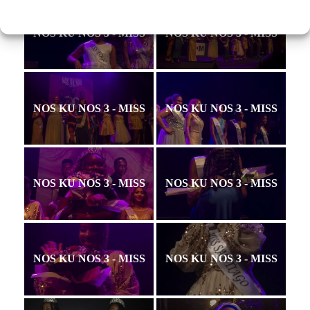
NOS KU NOS 3 - MISS
NOS KU NOS 3 - MISS
NOS KU NOS 3 - MISS
NOS KU NOS 3 - MISS
NOS KU NOS 3 - MISS
NOS KU NOS 3 - MISS
NOS KU NOS 3 - MISS
NOS KU NOS 3 - MISS