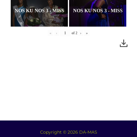
NOS KU NOS 3 - MISS
NOS KU NOS 3 - MISS
«
‹
of
2
›
»
Copyright © 2026 DA-MAS