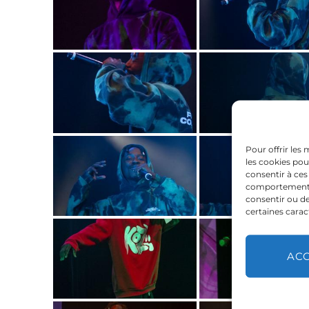
Pour offrir les
les cookies pou
consentir à ces
comportement de
consentir ou de
certaines carac
AC