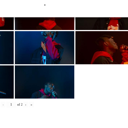
‹
of
2
›
»