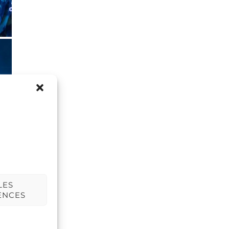
LES
ENCES