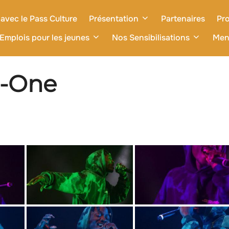
avec le Pass Culture
Présentation
Partenaires
Pro
Emplois pour les jeunes
Nos Sensibilisations
Men
i-One