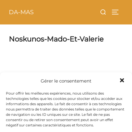
Aller
principal
Rechercher :
DA-MAS
au
PERMU
contenu
Noskunos-Mado-Et-Valerie
Gérer le consentement
NOS KU NOS 3 - MADO
NOS KU NOS 3 - MADO
ET VALERIE
ET VALERIE
Pour offrir les meilleures expériences, nous utilisons des
technologies telles que les cookies pour stocker et/ou accéder aux
informations des appareils. Le fait de consentir à ces technologies
nous permettra de traiter des données telles que le comportement
de navigation ou les ID uniques sur ce site. Le fait de ne pas
NOS KU NOS 3 - MADO
NOS KU NOS 3 - MADO
consentir ou de retirer son consentement peut avoir un effet
ET VALERIE
ET VALERIE
négatif sur certaines caractéristiques et fonctions.