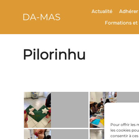
contenu
Aller
principal
au
Actualité
Adhérer 
DA-MAS
contenu
Formations et 
Pilorinhu
Pour offrir les
les cookies pou
consentir à ces