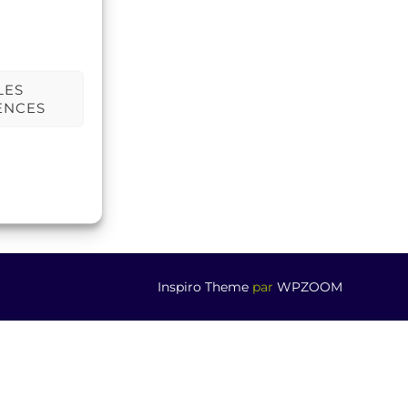
LES
ENCES
Inspiro Theme
par
WPZOOM