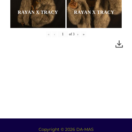
RAYAN X TRACY
RAYAN X TRACY
«
‹
of
3
›
»
Copyright © 2026 DA-MAS