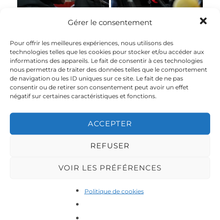
Gérer le consentement
Photos
Photos
@emilioknx_photography
@emilioknx_photography
Pour offrir les meilleures expériences, nous utilisons des
technologies telles que les cookies pour stocker et/ou accéder aux
informations des appareils. Le fait de consentir à ces technologies
nous permettra de traiter des données telles que le comportement
de navigation ou les ID uniques sur ce site. Le fait de ne pas
Photos
Photos
consentir ou de retirer son consentement peut avoir un effet
@emilioknx_photography
@emilioknx_photography
négatif sur certaines caractéristiques et fonctions.
ACCEPTER
Photos
Photos
REFUSER
@emilioknx_photography
@emilioknx_photography
VOIR LES PRÉFÉRENCES
Photos
Photos
Politique de cookies
@emilioknx_photography
@emilioknx_photography