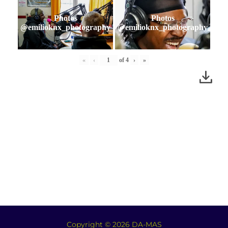
Photos
Photos
@emilioknx_photography
@emilioknx_photography
«
‹
of
4
›
»
Copyright © 2026 DA-MAS