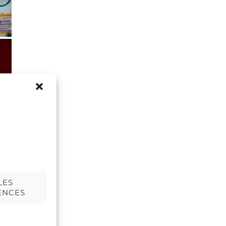
LES
ENCES