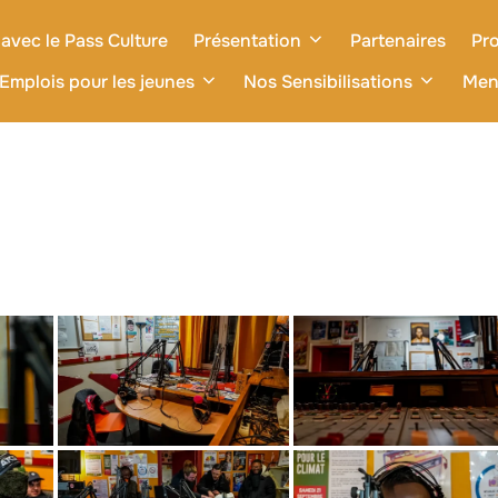
avec le Pass Culture
Présentation
Partenaires
Pro
Emplois pour les jeunes
Nos Sensibilisations
Men