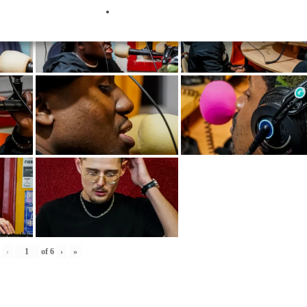
‹
of
6
›
»