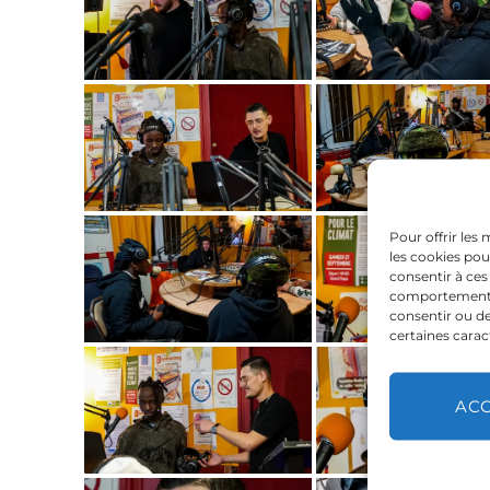
Pour offrir les
les cookies pou
consentir à ces
comportement de
consentir ou de
certaines carac
AC