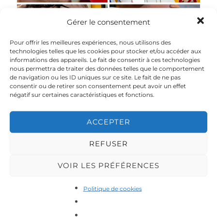
Gérer le consentement
Photo
Photo
@emilioknx_photography
@emilioknx_photography
Pour offrir les meilleures expériences, nous utilisons des
technologies telles que les cookies pour stocker et/ou accéder aux
informations des appareils. Le fait de consentir à ces technologies
nous permettra de traiter des données telles que le comportement
de navigation ou les ID uniques sur ce site. Le fait de ne pas
Photo
Photo
consentir ou de retirer son consentement peut avoir un effet
@emilioknx_photography
@emilioknx_photography
négatif sur certaines caractéristiques et fonctions.
ACCEPTER
Photo
Photo
@emilioknx_photography
@emilioknx_photography
REFUSER
VOIR LES PRÉFÉRENCES
Photo
Photo
Politique de cookies
@emilioknx_photography
@emilioknx_photography