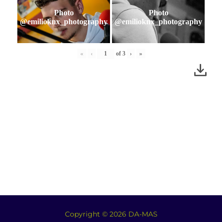
Photo
Photo
@emilioknx_photography
@emilioknx_photography
«
‹
of
3
›
»
Copyright © 2026 DA-MAS