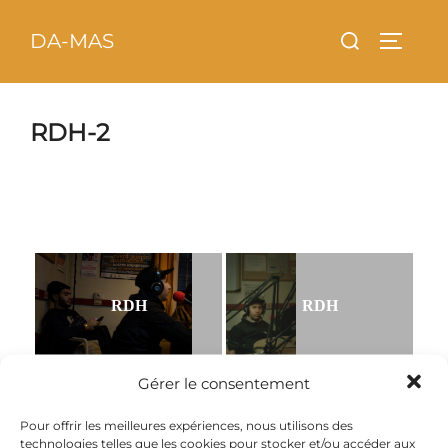
Aller
principal
Rechercher :
DA-MAS
au
PERMU
contenu
RDH-2
RDH
RDH
Gérer le consentement
RDH
RDH
Pour offrir les meilleures expériences, nous utilisons des
technologies telles que les cookies pour stocker et/ou accéder aux