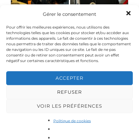
Gérer le consentement
Photos
Photos
@emilioknx_photography
@emilioknx_photography
Pour offrir les meilleures expériences, nous utilisons des
technologies telles que les cookies pour stocker et/ou accéder aux
informations des appareils. Le fait de consentir à ces technologies
nous permettra de traiter des données telles que le comportement
de navigation ou les ID uniques sur ce site. Le fait de ne pas
Photos
Photos
consentir ou de retirer son consentement peut avoir un effet
@emilioknx_photography
@emilioknx_photography
négatif sur certaines caractéristiques et fonctions.
ACCEPTER
Photos
Photos
REFUSER
@emilioknx_photography
@emilioknx_photography
VOIR LES PRÉFÉRENCES
Photos
Photos
Politique de cookies
@emilioknx_photography
@emilioknx_photography