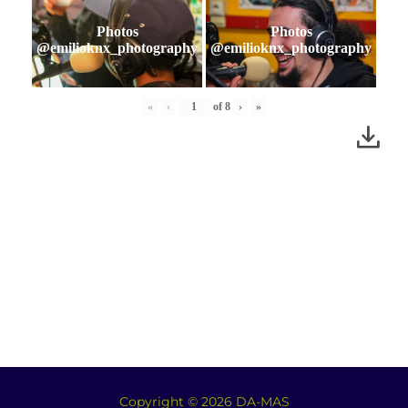
Photos
Photos
@emilioknx_photography
@emilioknx_photography
«
‹
of
8
›
»
Copyright © 2026 DA-MAS