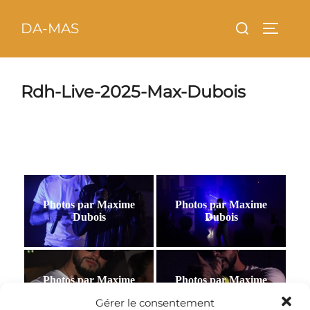
Aller
principal
Rechercher :
DA-MAS
au
PERMU
contenu
Rdh-Live-2025-Max-Dubois
Photos par Maxime
Photos par Maxime
Dubois
Dubois
Photos par Maxime
Photos par Maxime
Dubois
Dubois
Gérer le consentement