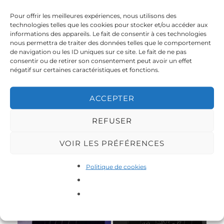
Pour offrir les meilleures expériences, nous utilisons des
technologies telles que les cookies pour stocker et/ou accéder aux
Photos par Maxime
Photos par Maxime
informations des appareils. Le fait de consentir à ces technologies
Dubois
Dubois
nous permettra de traiter des données telles que le comportement
de navigation ou les ID uniques sur ce site. Le fait de ne pas
consentir ou de retirer son consentement peut avoir un effet
négatif sur certaines caractéristiques et fonctions.
Photos par Maxime
Photos par Maxime
Dubois
Dubois
ACCEPTER
REFUSER
Photos par Maxime
Photos par Maxime
VOIR LES PRÉFÉRENCES
Dubois
Dubois
Politique de cookies
Photos par Maxime
Photos par Maxime
Dubois
Dubois