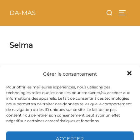
Aller
principal
Rechercher :
DA-MAS
au
PERMU
contenu
Selma
Gérer le consentement
Pour offrir les meilleures expériences, nous utilisons des
technologies telles que les cookies pour stocker et/ou accéder aux
informations des appareils. Le fait de consentir à ces technologies
Selma - Photo par Emma
Selma - Photo par Emma
nous permettra de traiter des données telles que le comportement
de navigation ou les ID uniques sur ce site. Le fait de ne pas
consentir ou de retirer son consentement peut avoir un effet
négatif sur certaines caractéristiques et fonctions.
ACCEPTER