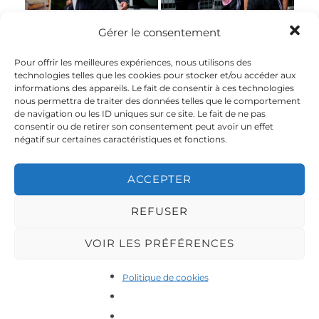
Gérer le consentement
Les photos de
Les photos de
l’évènement par
l’évènement par
Pour offrir les meilleures expériences, nous utilisons des
emilioknx_photography
emilioknx_photography
technologies telles que les cookies pour stocker et/ou accéder aux
informations des appareils. Le fait de consentir à ces technologies
nous permettra de traiter des données telles que le comportement
de navigation ou les ID uniques sur ce site. Le fait de ne pas
Les photos de
Les photos de
consentir ou de retirer son consentement peut avoir un effet
l’évènement par
l’évènement par
négatif sur certaines caractéristiques et fonctions.
emilioknx_photography
emilioknx_photography
ACCEPTER
Les photos de
Les photos de
l’évènement par
l’évènement par
REFUSER
emilioknx_photography
emilioknx_photography
VOIR LES PRÉFÉRENCES
Les photos de
Les photos de
Politique de cookies
l’évènement par
l’évènement par
emilioknx_photography
emilioknx_photography