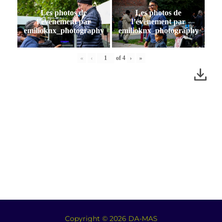
Les photos de
Les photos de
l’évènement par
l’évènement par
emilioknx_photography
emilioknx_photography
«
‹
of
4
›
»
Copyright © 2026 DA-MAS