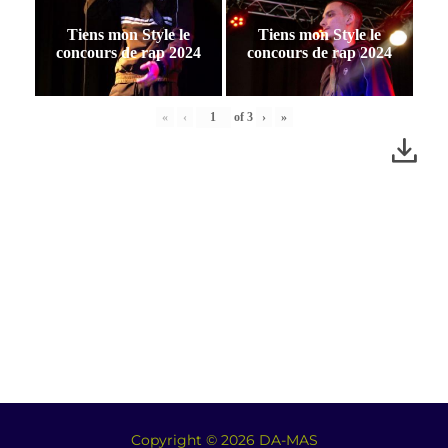
Tiens mon Style le
Tiens mon Style le
concours de rap 2024
concours de rap 2024
«
‹
of
3
›
»
Copyright © 2026 DA-MAS