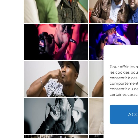
Pour offrir les
les cookies pou
consentir à ces
comportement de
consentir ou de
certaines carac
AC