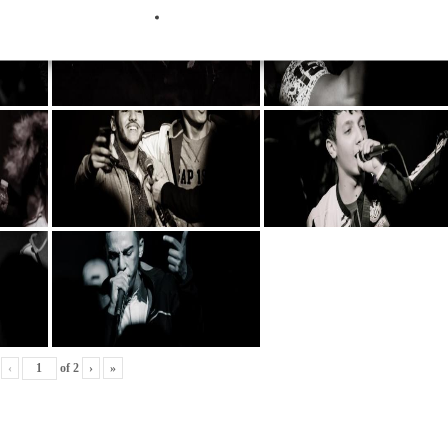
‹
of
2
›
»