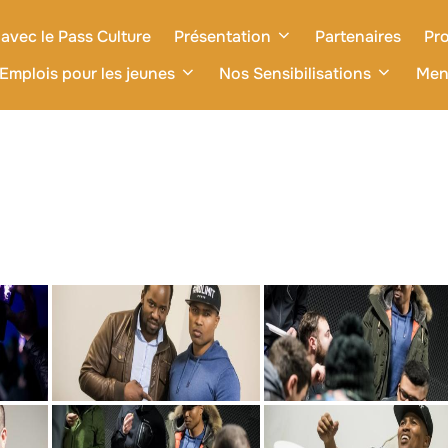
avec le Pass Culture
Présentation
Partenaires
Pro
Emplois pour les jeunes
Nos Sensibilisations
Men