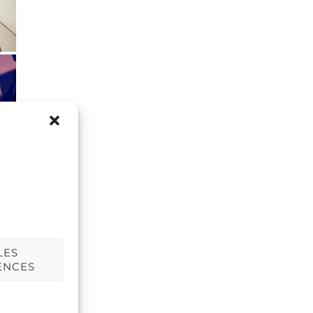
LES
ENCES