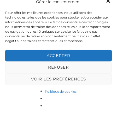
Gérer le consentement
Mai 2016
Mai 2016
Pour offrir les meilleures expériences, nous utilisons des
technologies telles que les cookies pour stocker et/ou accéder aux
informations des appareils. Le fait de consentir à ces technologies
Vernissage Expo Graff 18
Vernissage Expo Graff 18
nous permettra de traiter des données telles que le comportement
Mai 2016
Mai 2016
de navigation ou les ID uniques sur ce site. Le fait de ne pas
consentir ou de retirer son consentement peut avoir un effet
négatif sur certaines caractéristiques et fonctions.
Vernissage Expo Graff 18
Vernissage Expo Graff 18
ACCEPTER
Mai 2016
Mai 2016
REFUSER
VOIR LES PRÉFÉRENCES
Vernissage Expo Graff 18
Vernissage Expo Graff 18
Mai 2016
Mai 2016
Politique de cookies
Vernissage Expo Graff 18
Vernissage Expo Graff 18
Mai 2016
Mai 2016