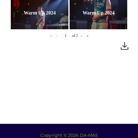
Warm Up 2024
Warm Up 2024
«
‹
of
2
›
»
Copyright © 2026 DA-MAS