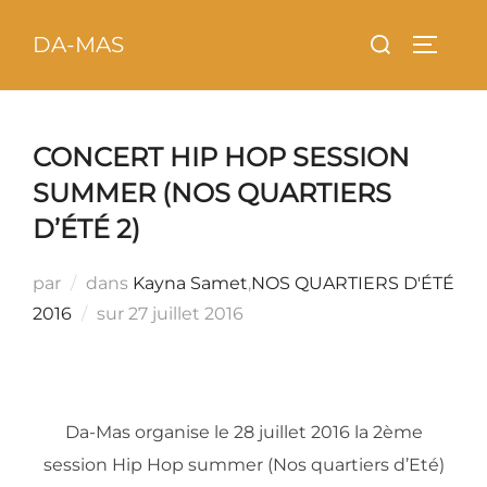
Aller
principal
Rechercher :
DA-MAS
au
PERMU
contenu
CONCERT HIP HOP SESSION
SUMMER (NOS QUARTIERS
D’ÉTÉ 2)
par
dans
Kayna Samet
,
NOS QUARTIERS D'ÉTÉ
Publié
2016
sur
27 juillet 2016
le
Da-Mas organise le 28 juillet 2016 la 2ème
session Hip Hop summer (Nos quartiers d’Eté)