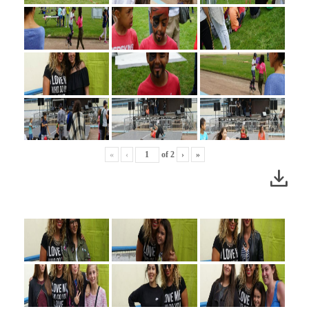
«
‹
of
2
›
»