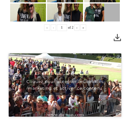
«
‹
of
2
›
»
Cliquez pour accepter les cookies
marketing et activer ce contenu