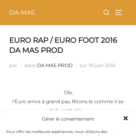
Aller
principal
Rechercher :
DA-MAS
au
PERMU
contenu
EURO RAP / EURO FOOT 2016
DA MAS PROD
Publié
par
dans
DA MAS PROD
sur
19 juin 2016
le
Ola,
l’Euro arrive à grand pas, fêtons le comme il se
doit, petit clip ….
Gérer le consentement
Bonne écoute ….
Pour offrir les meilleures expériences, nous utilisons des