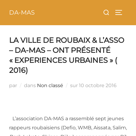
Aller
principal
Rechercher :
DA-MAS
au
PERMU
contenu
LA VILLE DE ROUBAIX & L’ASSO
– DA-MAS – ONT PRÉSENTÉ
« EXPERIENCES URBAINES » (
2016)
Publié
par
dans
Non classé
sur
10 octobre 2016
le
L’association DA-MAS a rassemblé sept jeunes
rappeurs roubaisiens (Defio, WMB, Aissata, Salim,