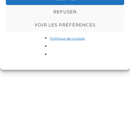
Inspiro Theme
par
WPZOOM
REFUSER
VOIR LES PRÉFÉRENCES
Politique de cookies