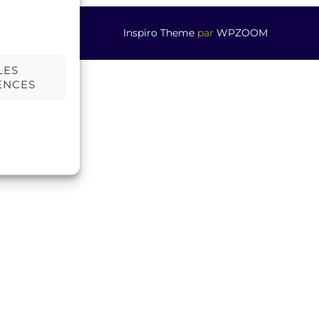
Inspiro Theme
par
WPZOOM
LES
ENCES