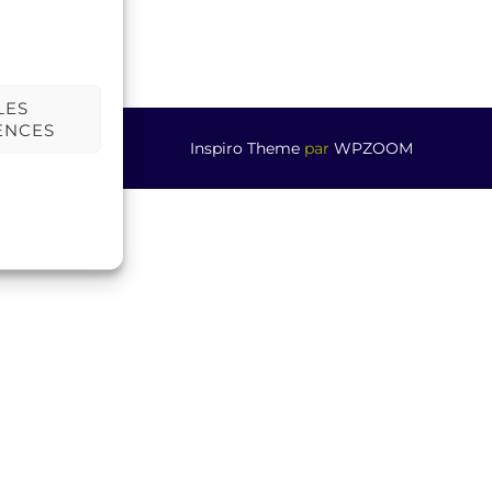
LES
ENCES
Inspiro Theme
par
WPZOOM