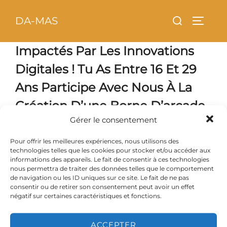
Aller
principal
Rechercher :
DA-MAS
au
PERMU
contenu
Impactés Par Les Innovations
Digitales ! Tu As Entre 16 Et 29
Ans Participe Avec Nous À La
Création D’une Borne D’arcade
Gérer le consentement
Pour offrir les meilleures expériences, nous utilisons des
technologies telles que les cookies pour stocker et/ou accéder aux
informations des appareils. Le fait de consentir à ces technologies
nous permettra de traiter des données telles que le comportement
de navigation ou les ID uniques sur ce site. Le fait de ne pas
consentir ou de retirer son consentement peut avoir un effet
négatif sur certaines caractéristiques et fonctions.
ACCEPTER