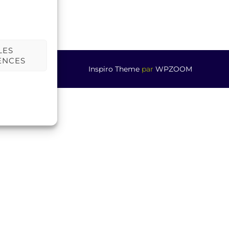
LES
ENCES
Inspiro Theme
par
WPZOOM