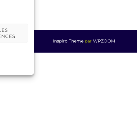
LES
ENCES
Inspiro Theme
par
WPZOOM