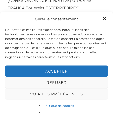
Gérer le consentement
LEZARTS – URBAINS et DA-MAS FAMILY
s’associent pour une soirée où la scène se
Pour offrir les meilleures expériences, nous utilisons des
technologies telles que les cookies pour stocker et/ou accéder aux
transformera en ring, où les artistes belges et
informations des appareils. Le fait de consentir à ces technologies
roubaisiens vont venir boxer les mots et vous
nous permettra de traiter des données telles que le comportement
de navigation ou les ID uniques sur ce site. Le fait de ne pas
présenter leur univers.
consentir ou de retirer son consentement peut avoir un effet
négatif sur certaines caractéristiques et fonctions.
——————
Entrée gratuite (1€ d’adhésion annuelle – Lieu
ACCEPTER
de cercle privé)
Metro/Tram/Bus : EuroTéléport & Roubaix
REFUSER
Grandplace
VOIR LES PRÉFÉRENCES
https://www.facebook.com/events/121232909597
1701/?active_tab=discussion
Politique de cookies