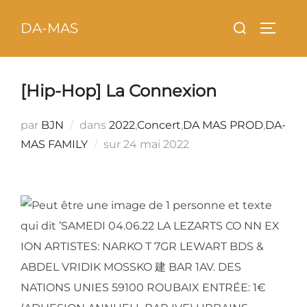
Aller
principal
Rechercher :
DA-MAS
au
PERMU
contenu
[Hip-Hop] La Connexion
par
BJN
dans
2022
,
Concert
,
DA MAS PROD
,
DA-
Publié
MAS FAMILY
sur
24 mai 2022
le