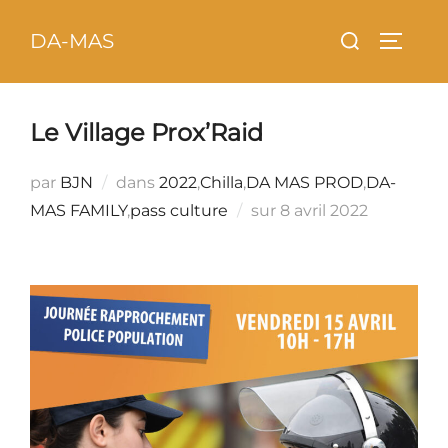
Aller
principal
Rechercher :
DA-MAS
au
PERMU
contenu
Le Village Prox’Raid
par
BJN
dans
2022
,
Chilla
,
DA MAS PROD
,
DA-
Publié
MAS FAMILY
,
pass culture
sur
8 avril 2022
le