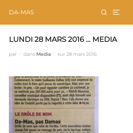
Aller
principal
Rechercher :
DA-MAS
au
PERMU
contenu
LUNDI 28 MARS 2016 … MEDIA
Publié
par
dans
Media
sur
28 mars 2016
le