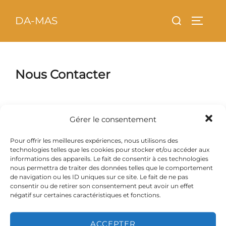
Aller
principal
Rechercher :
DA-MAS
au
PERMU
contenu
Nous Contacter
Gérer le consentement
Association DA.MAS :
Pour offrir les meilleures expériences, nous utilisons des
technologies telles que les cookies pour stocker et/ou accéder aux
Téléphone :
06.42.22.21.51 (C.sar)
informations des appareils. Le fait de consentir à ces technologies
nous permettra de traiter des données telles que le comportement
Adresse mail :
da-mas59@hotmail.fr
ou
de navigation ou les ID uniques sur ce site. Le fait de ne pas
paulo16art@gmail.com
consentir ou de retirer son consentement peut avoir un effet
négatif sur certaines caractéristiques et fonctions.
Site :
www.da-mas.com
ACCEPTER